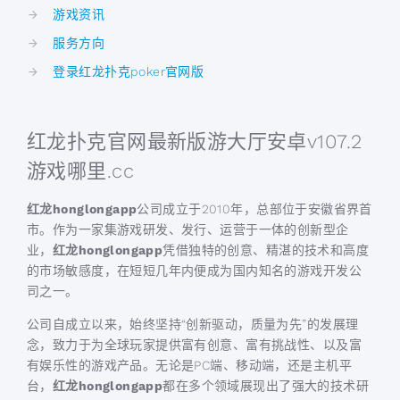
游戏资讯
服务方向
登录红龙扑克poker官网版
红龙扑克官网最新版游大厅安卓v107.2
游戏哪里.cc
红龙honglongapp
公司成立于2010年，总部位于安徽省界首
市。作为一家集游戏研发、发行、运营于一体的创新型企
业，
红龙honglongapp
凭借独特的创意、精湛的技术和高度
的市场敏感度，在短短几年内便成为国内知名的游戏开发公
司之一。
公司自成立以来，始终坚持“创新驱动，质量为先”的发展理
念，致力于为全球玩家提供富有创意、富有挑战性、以及富
有娱乐性的游戏产品。无论是PC端、移动端，还是主机平
台，
红龙honglongapp
都在多个领域展现出了强大的技术研