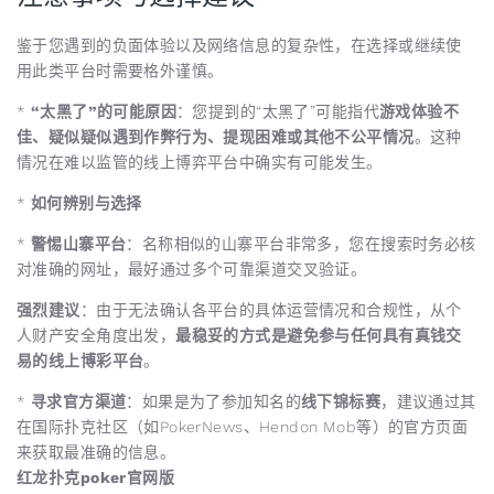
鉴于您遇到的负面体验以及网络信息的复杂性，在选择或继续使
用此类平台时需要格外谨慎。
*
“太黑了”的可能原因
：您提到的“太黑了”可能指代
游戏体验不
佳、疑似疑似遇到作弊行为、提现困难或其他不公平情况
。这种
情况在难以监管的线上博弈平台中确实有可能发生。
*
如何辨别与选择
*
警惕山寨平台
：名称相似的山寨平台非常多，您在搜索时务必核
对准确的网址，最好通过多个可靠渠道交叉验证。
强烈建议
：由于无法确认各平台的具体运营情况和合规性，从个
人财产安全角度出发，
最稳妥的方式是避免参与任何具有真钱交
易的线上博彩平台
。
*
寻求官方渠道
：如果是为了参加知名的
线下锦标赛
，建议通过其
在国际扑克社区（如PokerNews、Hendon Mob等）的官方页面
来获取最准确的信息。
红龙扑克poker官网版