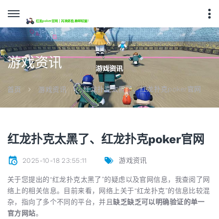
游戏资讯
红龙扑克太黑了、红龙扑克poker官网
首页
游戏资讯
红龙扑克太黑了、红龙扑克poker官网
2025-10-18 23:55:11
游戏资讯
关于您提出的“红龙扑克太黑了”的疑虑以及官网信息，我查阅了网
络上的相关信息。目前来看，网络上关于“红龙扑克”的信息比较混
杂，指向了多个不同的平台，并且
缺乏缺乏可以明确验证的单一
官方网站
。