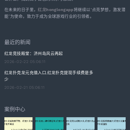
在未来的日子里，
红龙honglongapp
将继续以“点亮梦想，激发潜
能”为使命，致力于成为全球游戏行业的引领者。
最近的新闻
红龙竞技殿堂：济州岛风云再起
2026-02-22 05:06:11
红龙扑克龙元充值入口,红龙扑克提现手续费是多
少
2026-02-21 05:06:11
案例中心