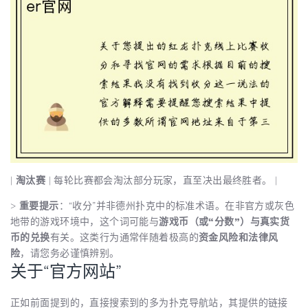
|
淘汰赛
| 每轮比赛都会淘汰部分玩家，直至决出最终胜者。 |
>
重要提示
：“收分”并非德州扑克中的标准术语。在非官方或灰色
地带的游戏环境中，这个词可能与
游戏币（或“分数”）与真实货
币的兑换
有关。这类行为通常伴随着极高的
资金风险和法律风
险
，请您务必谨慎辨别。
关于“官方网站”
正如前面提到的，直接搜索到的多为扑克导航站，其提供的链接