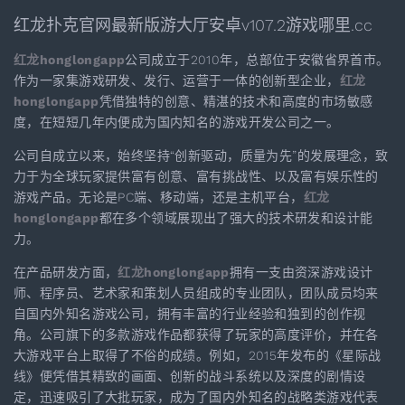
红龙扑克官网最新版游大厅安卓v107.2游戏哪里.cc
红龙honglongapp
公司成立于2010年，总部位于安徽省界首市。
作为一家集游戏研发、发行、运营于一体的创新型企业，
红龙
honglongapp
凭借独特的创意、精湛的技术和高度的市场敏感
度，在短短几年内便成为国内知名的游戏开发公司之一。
公司自成立以来，始终坚持“创新驱动，质量为先”的发展理念，致
力于为全球玩家提供富有创意、富有挑战性、以及富有娱乐性的
游戏产品。无论是PC端、移动端，还是主机平台，
红龙
honglongapp
都在多个领域展现出了强大的技术研发和设计能
力。
在产品研发方面，
红龙honglongapp
拥有一支由资深游戏设计
师、程序员、艺术家和策划人员组成的专业团队，团队成员均来
自国内外知名游戏公司，拥有丰富的行业经验和独到的创作视
角。公司旗下的多款游戏作品都获得了玩家的高度评价，并在各
大游戏平台上取得了不俗的成绩。例如，2015年发布的《星际战
线》便凭借其精致的画面、创新的战斗系统以及深度的剧情设
定，迅速吸引了大批玩家，成为了国内外知名的战略类游戏代表