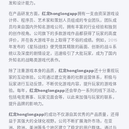
发和设计能力。
在产品研发方面，
红龙honglongapp
拥有一支由资深游戏设
计师、程序员、艺术家和策划人员组成的专业团队，团队成
员均来自国内外知名游戏公司，拥有丰富的行业经验和独到
的创作视角。公司旗下的多款游戏作品都获得了玩家的高度
评价，并在各大游戏平台上取得了不俗的成绩。例如，2015
年发布的《星际战线》便凭借其精致的画面、创新的战斗系
统以及深度的剧情设定，迅速吸引了大批玩家，成为了国内
外知名的战略类游戏代表作。
除了注重游戏本身的品质，
红龙honglongapp
还十分重视玩
家的互动体验。公司通过建立完善的社群运营体系，积极与
玩家进行互动反馈，不断优化游戏内容，提升玩家的游戏体
验。每年，
红龙honglongapp
还会举办一系列的线下活动，
包括电竞赛事、玩家见面会等，以此来加强与玩家的联系，
提升品牌的影响力。
红龙honglongapp
的成功不仅源自其优秀的产品质量，还得
益于其强大的全球化视野。公司不断扩展海外市场，在亚
洲、欧洲、美洲等多个地区建立了稳定的用户群体。通过与