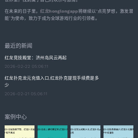
在未来的日子里，
红龙honglongapp
将继续以“点亮梦想，激发潜
能”为使命，致力于成为全球游戏行业的引领者。
最近的新闻
红龙竞技殿堂：济州岛风云再起
2026-02-22 05:06:11
红龙扑克龙元充值入口,红龙扑克提现手续费是多
少
2026-02-21 05:06:11
案例中心