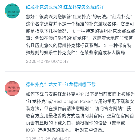
红龙扑克怎么玩的 红龙扑克怎么玩的好
您好！很高兴为您解答“红龙扑克”的玩法。“红龙扑克”
这个名字通常并不是一个标准的扑克游戏名称，它更可
能是指以下几种情况： 1. 一种特定的德州扑克比赛或赛
事：例如在澳门举行的“红龙杯”，这是亚太地区非常著
名且历史悠久的德州扑克锦标赛系列。 2. 一种带有特
殊规则的娱乐性扑克变种：在某些家庭或私人牌局...
2025-10-19 00:10:47
德州扑克红龙女王-红龙德州哪下载
如何下载与安装红龙扑克APP 以下是当前市面上被称为
“红龙扑克”或“Red Dragon Poker”应用的常见下载和安
装方法，但在操作前请注意甄别： 访问官方网站：获
取官方应用最稳妥的方式是访问其官网。通常在官网首
页会有显眼的下载入口，请根据你的设备（安卓或
iOS）选择对应的版本。 针对安卓设备...
2025-10-25 06:44:20