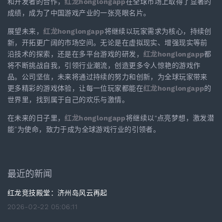
和开发者的合作，
红龙honglongapp
在全球市场上取得了显著的
成绩，成为了中国游戏产业的一张亮眼名片。
展望未来，
红龙honglongapp
将继续以玩家需求为核心，持续创
新，开拓更广阔的市场空间。无论是在虚拟现实、增强现实等前
沿技术的探索，还是在多平台游戏的研发，
红龙honglongapp
都
将不断挑战自我，引领行业潮流，创造更多令人惊艳的游戏作
品。公司坚信，未来将通过持续的努力和创新，为全球玩家带来
更多精彩的游戏体验，让每一位玩家都能在
红龙honglongapp
的
世界里，找到属于自己的欢乐与激情。
在未来的日子里，
红龙honglongapp
将继续以“点亮梦想，激发潜
能”为使命，致力于成为全球游戏行业的引领者。
最近的新闻
红龙竞技殿堂：济州岛风云再起
2026-02-22 05:06:11