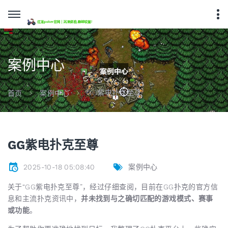
案例中心
GG紫电扑克至尊
首页
案例中心
GG紫电扑克至尊
2025-10-18 05:08:40
案例中心
关于“GG紫电扑克至尊”，经过仔细查阅，目前在GG扑克的官方信
息和主流扑克资讯中，
并未找到与之确切匹配的游戏模式、赛事
或功能
。