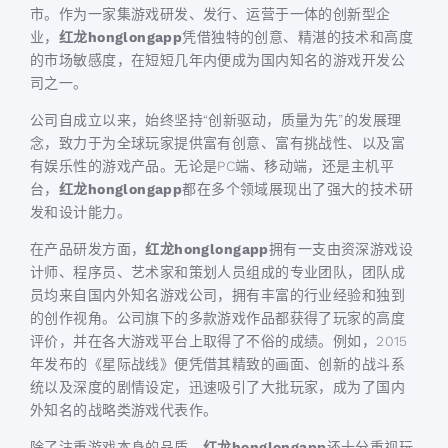
市。作为一家集游戏研发、发行、运营于一体的创新型企
业，
红龙honglongapp
凭借独特的创意、精湛的技术和高度
的市场敏感度，在短短几年内便成为国内知名的游戏开发公
司之一。
公司自成立以来，始终坚持“创新驱动，质量为先”的发展理
念，致力于为全球玩家提供富有创意、富有挑战性、以及富
有娱乐性的游戏产品。无论是PC端、移动端，还是主机平
台，
红龙honglongapp
都在多个领域展现出了强大的技术研
发和设计能力。
在产品研发方面，
红龙honglongapp
拥有一支由资深游戏设
计师、程序员、艺术家和策划人员组成的专业团队，团队成
员均来自国内外知名游戏公司，拥有丰富的行业经验和独到
的创作视角。公司旗下的多款游戏作品都获得了玩家的高度
评价，并在各大游戏平台上取得了不俗的成绩。例如，2015
年发布的《星际战线》便凭借其精致的画面、创新的战斗系
统以及深度的剧情设定，迅速吸引了大批玩家，成为了国内
外知名的战略类游戏代表作。
除了注重游戏本身的品质，
红龙honglongapp
还十分重视玩