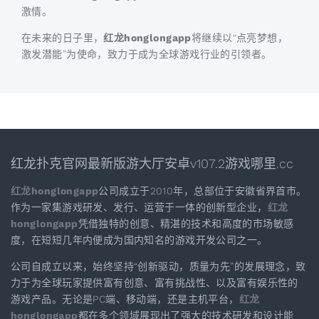
激情。
在未来的日子里，
红龙honglongapp
将继续以“点亮梦想，
激发潜能”为使命，致力于成为全球游戏行业的引领者。
红龙扑克官网最新版游大厅安卓v107.2游戏哪里.cc
红龙honglongapp
公司成立于2010年，总部位于安徽省界首市。
作为一家集游戏研发、发行、运营于一体的创新型企业，
红龙
honglongapp
凭借独特的创意、精湛的技术和高度的市场敏感
度，在短短几年内便成为国内知名的游戏开发公司之一。
公司自成立以来，始终坚持“创新驱动，质量为先”的发展理念，致
力于为全球玩家提供富有创意、富有挑战性、以及富有娱乐性的
游戏产品。无论是PC端、移动端，还是主机平台，
红龙
honglongapp
都在多个领域展现出了强大的技术研发和设计能