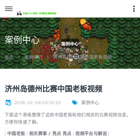
案例中心
济州岛德州比赛中国老板视频
首页
案例中心
济州岛德州比赛中国老板视频
2026-02-06 05:50:52
案例中心
下面这个表格整理了这些中国老板和他们相关的比赛视频信息，
方便你快速了解。
|
中国老板
|
相关赛事 / 亮点 亮点
|
视频平台与解说
|