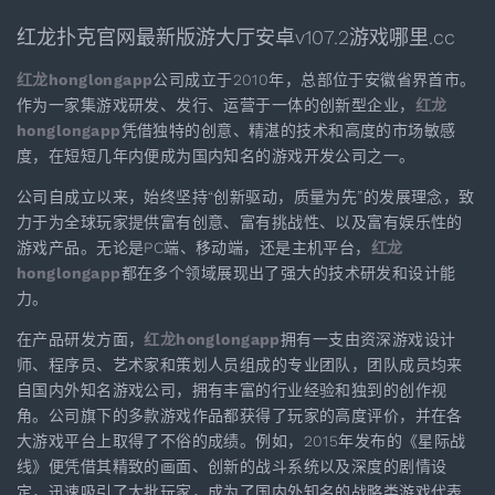
红龙扑克官网最新版游大厅安卓v107.2游戏哪里.cc
红龙honglongapp
公司成立于2010年，总部位于安徽省界首市。
作为一家集游戏研发、发行、运营于一体的创新型企业，
红龙
honglongapp
凭借独特的创意、精湛的技术和高度的市场敏感
度，在短短几年内便成为国内知名的游戏开发公司之一。
公司自成立以来，始终坚持“创新驱动，质量为先”的发展理念，致
力于为全球玩家提供富有创意、富有挑战性、以及富有娱乐性的
游戏产品。无论是PC端、移动端，还是主机平台，
红龙
honglongapp
都在多个领域展现出了强大的技术研发和设计能
力。
在产品研发方面，
红龙honglongapp
拥有一支由资深游戏设计
师、程序员、艺术家和策划人员组成的专业团队，团队成员均来
自国内外知名游戏公司，拥有丰富的行业经验和独到的创作视
角。公司旗下的多款游戏作品都获得了玩家的高度评价，并在各
大游戏平台上取得了不俗的成绩。例如，2015年发布的《星际战
线》便凭借其精致的画面、创新的战斗系统以及深度的剧情设
定，迅速吸引了大批玩家，成为了国内外知名的战略类游戏代表