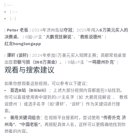
| :--
| :--
| : |
|
Peter 老板
| 2024年济州岛站
夺冠
；2025年闯入
6万美元买入的
决赛桌
。 | B站UP主
`大鹏竞技解说`
、
`教练说德州`
|
红龙honglongapp
|
谭轩 (谈轩)
| 2024年参加5万美元买入短牌主赛；高额常规桌曾
出现
巨额亏损（260万美金）
。 | B站UP主
`一鸣德州扑克`
|
观看与搜索建议
如果你想观看这些视频，可以参考以下建议：
首选B站（Bilibili）
：上述大部分视频内容都能在B站找到。
你可以直接使用表中提到的UP主名字（如`大鹏竞技解说`、`教练
说德州`）或选手名字（如“谭轩”、“谈轩”）作为关键词进行搜
索。
善用关键词组合
：在视频平台搜索时，尝试使用
"传奇扑克 济
州岛"
、
"中国老板"
，再搭配具体人名，这样可以更精确地找到你
想看的内容。