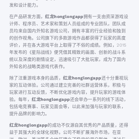
发和设计能力。
在产品研发方面，
红龙honglongapp
拥有一支由资深游戏设
计师、程序员、艺术家和策划人员组成的专业团队，团队成
员均来自国内外知名游戏公司，拥有丰富的行业经验和独到
的创作视角。公司旗下的多款游戏作品都获得了玩家的高度
评价，并在各大游戏平台上取得了不俗的成绩。例如，2015
年发布的《星际战线》便凭借其精致的画面、创新的战斗系
统以及深度的剧情设定，迅速吸引了大批玩家，成为了国内
外知名的战略类游戏代表作。
除了注重游戏本身的品质，
红龙honglongapp
还十分重视玩
家的互动体验。公司通过建立完善的社群运营体系，积极与
玩家进行互动反馈，不断优化游戏内容，提升玩家的游戏体
验。每年，
红龙honglongapp
还会举办一系列的线下活动，
包括电竞赛事、玩家见面会等，以此来加强与玩家的联系，
提升品牌的影响力。
红龙honglongapp
的成功不仅源自其优秀的产品质量，还得
益于其强大的全球化视野。公司不断扩展海外市场，在亚