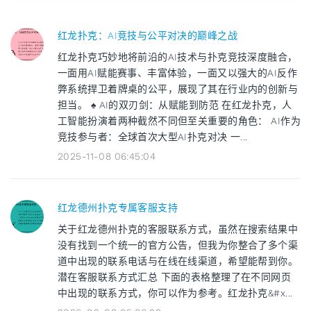
红龙扑克：AI竞技与公平对决的巅峰之战
红龙扑克巧妙地将前沿的AI技术与扑克竞技深度融合，
一面用AI赋能赛事、丰富体验，一面又以强大的AI反作
弊系统捍卫着牌桌的公平，展现了其在行业内的创新与
担当。 ♠️ AI的双刃剑：从赋能到防范 在红龙扑克，人
工智能扮演着两种截然不同但至关重要的角色： AI作为
竞技参与者：全球首次大型AI扑克对决 一...
2025-11-08 06:45:04
红龙德州扑克专属客服支持
关于红龙德州扑克的客服联系方式，虽然在搜索结果中
没有找到一个统一的官方公告，但我为你整合了多个渠
道中出现的联系电话与在线在线渠道，希望能帮到你。
潜在客服联系方式汇总 下面的表格整理了在不同网页
中出现的联系方式，你可以作为参考。红龙扑克&#x...