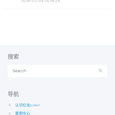
2026-02-08 05:06:29
搜索
Search
导航
认识红龙poker
案例中心