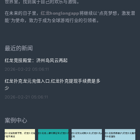
世界里，找到属于自己的欢乐与激情。
在未来的日子里，
红龙honglongapp
将继续以“点亮梦想，激发潜
能”为使命，致力于成为全球游戏行业的引领者。
最近的新闻
红龙竞技殿堂：济州岛风云再起
2026-02-22 05:06:11
红龙扑克龙元充值入口,红龙扑克提现手续费是多
少
2026-02-21 05:06:11
案例中心